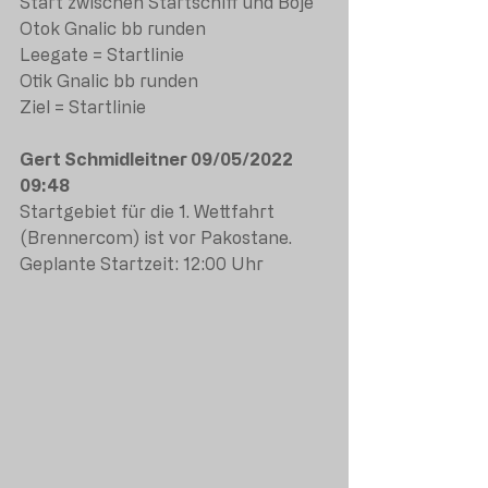
Start zwischen Startschiff und Boje
Otok Gnalic bb runden
Leegate = Startlinie
Otik Gnalic bb runden
Ziel = Startlinie
Gert Schmidleitner 09/05/2022  
09:48
Startgebiet für die 1. Wettfahrt 
(Brennercom) ist vor Pakostane.
Geplante Startzeit: 12:00 Uhr