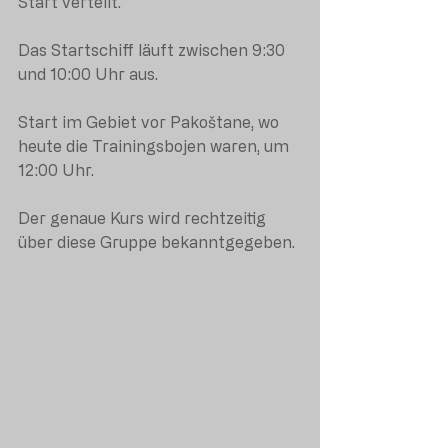
Start verteilt.
Das Startschiff läuft zwischen 9:30 
und 10:00 Uhr aus.
Start im Gebiet vor Pakoštane, wo 
heute die Trainingsbojen waren, um 
12:00 Uhr.
Der genaue Kurs wird rechtzeitig 
über diese Gruppe bekanntgegeben.