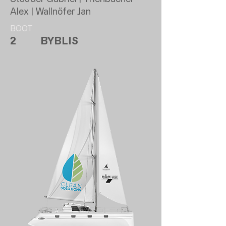
Alex | Wallnöfer Jan
BOOT
2
BYBLIS