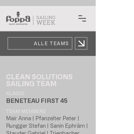
ALLE TEAMS
CLEAN SOLUTIONS
SAILING TEAM
KLASSE
BENETEAU FIRST 45
TEAM MEMBERS
Mair Anna | Pfanzelter Peter |
Rungger Stefan | Sanin Ephräm |
Stauder Gabriel | Trienbacher