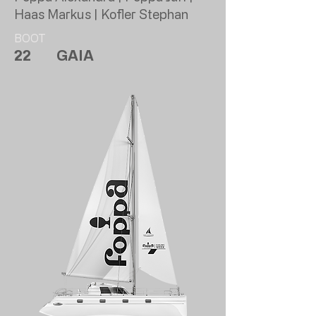
Haas Markus | Kofler Stephan
BOOT
22
GAIA