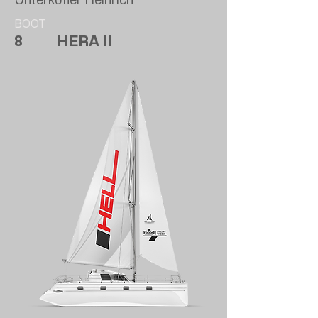
BOOT
8
HERA II