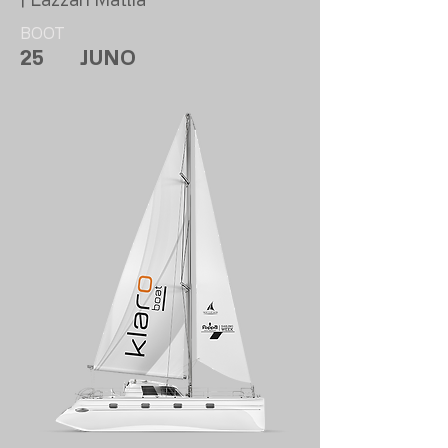
BOOT
25
JUNO