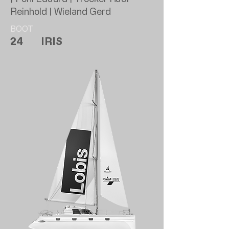
Reinhold | Wieland Gerd
BOOT
24
IRIS