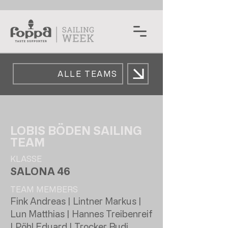
ALLE TEAMS
LOBIS BÖDEN SAILING
TEAM
KLASSE
SALONA 46
TEAM MEMBERS
Fink Andreas | Lintner Markus |
Lun Matthias | Hannes Treibenreif
| Pöhl Eduard | Trocker Rudi