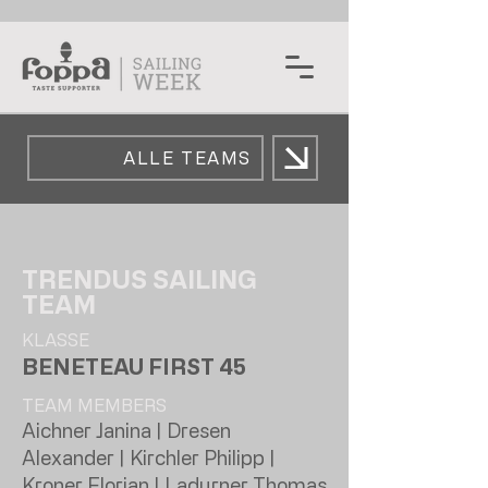
ALLE TEAMS
TRENDUS SAILING
TEAM
KLASSE
BENETEAU FIRST 45
TEAM MEMBERS
Aichner Janina | Dresen
Alexander | Kirchler Philipp |
Kroner Florian | Ladurner Thomas