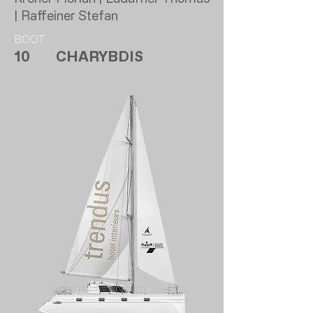
| Raffeiner Stefan
BOOT
10
CHARYBDIS