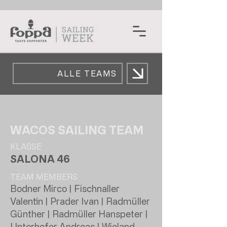
ALLE TEAMS
WACOS SAILING TEAM
KLASSE
SALONA 46
TEAM MEMBERS
Bodner Mirco | Fischnaller
Valentin | Prader Ivan | Radmüller
Günther | Radmüller Hanspeter |
Unterhofer Andreas | Wieland