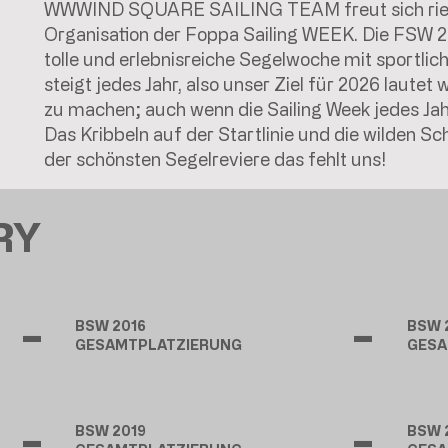
WWWIND SQUARE SAILING TEAM freut sich riesi
Organisation der Foppa Sailing WEEK. Die FSW 2
tolle und erlebnisreiche Segelwoche mit sportli
steigt jedes Jahr, also unser Ziel für 2026 lautet
zu machen; auch wenn die Sailing Week jedes J
Das Kribbeln auf der Startlinie und die wilden S
der schönsten Segelreviere das fehlt uns!
RY
-
-
BSW 2016
BSW 
GESAMTPLATZIERUNG
GESA
-
-
BSW 2019
BSW 